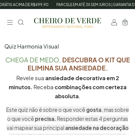
GRÁTIS ACIMA DE R$499,90
PARCELE EM ATÉ 3X SEM JUROS | GARANTIA D
0
Quiz Harmonia Visual
CHEGA DE MEDO,
DESCUBRA O KIT QUE
ELIMINA SUA ANSIEDADE.
Revele sua
ansiedade decorativa em 2
minutos.
Receba
combinações com certeza
absoluta
.
Este quiz não é sobre o que você
gosta
, mas sobre
o que você
precisa.
Responder estas 4 perguntas
vai mapear sua principal
ansiedade na decoração