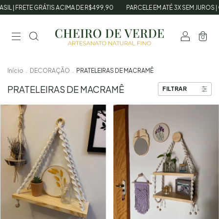
 | FRETE GRÁTIS ACIMA DE R$499,90
PARCELE EM ATÉ 3X SEM JUROS | G
0
Início
.
DECORAÇÃO
.
PRATELEIRAS DE MACRAMÊ
PRATELEIRAS DE MACRAMÊ
FILTRAR