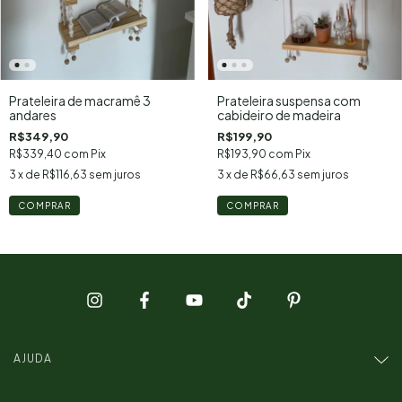
Prateleira de macramê 3
Prateleira suspensa com
andares
cabideiro de madeira
R$349,90
R$199,90
R$339,40
com
Pix
R$193,90
com
Pix
3
x de
R$116,63
sem juros
3
x de
R$66,63
sem juros
AJUDA