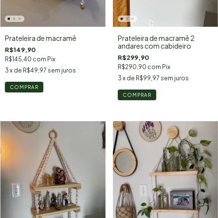
Prateleira de macramê
Prateleira de macramê 2
andares com cabideiro
R$149,90
R$299,90
R$145,40
com
Pix
R$290,90
com
Pix
3
x de
R$49,97
sem juros
3
x de
R$99,97
sem juros